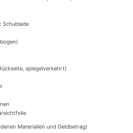
it Schublade
gebogen)
ückseite, spiegelverkehrt)
l
nnen
rsichtfolie
ndenen Materialien und Geldbetrag)