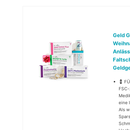
Geld G
Weihna
Anläss
Faltsc
Geldg
💈 F
FSC-z
Medik
eine 
Als w
Spars
Schm