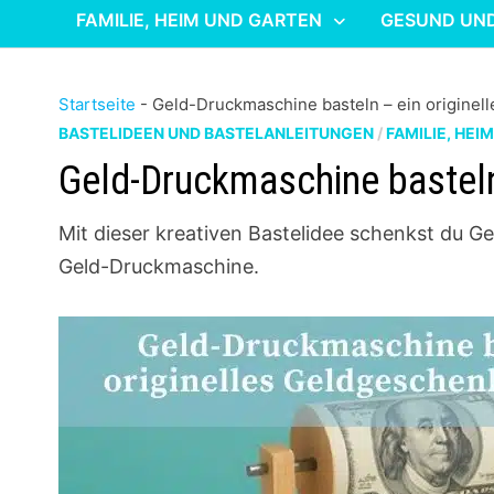
FAMILIE, HEIM UND GARTEN
GESUND UN
Startseite
-
Geld-Druckmaschine basteln – ein originel
BASTELIDEEN UND BASTELANLEITUNGEN
/
FAMILIE, HEI
Geld-Druckmaschine basteln
Mit dieser kreativen Bastelidee schenkst du G
Geld-Druckmaschine.