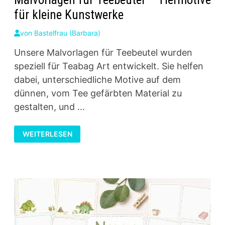
für kleine Kunstwerke
von
Bastelfrau (Barbara)
Unsere Malvorlagen für Teebeutel wurden
speziell für Teabag Art entwickelt. Sie helfen
dabei, unterschiedliche Motive auf dem
dünnen, vom Tee gefärbten Material zu
gestalten, und …
MALVORLAGEN
WEITERLESEN
FÜR
TEEBEUTEL
–
TIERMOTIVE
FÜR
KLEINE
KUNSTWERKE