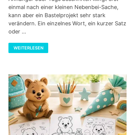
einmal nach einer kleinen Nebenbei-Sache,
kann aber ein Bastelprojekt sehr stark
verändern. Ein einzelnes Wort, ein kurzer Satz
oder …
TAGS
WEITERLESEN
BESCHRIFTEN:
KREATIVE
IDEEN
FÜR
GESCHENKANHÄNGER,
JOURNALS
UND
MIXED
MEDIA