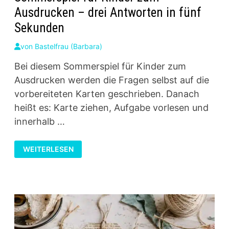
Ausdrucken – drei Antworten in fünf
Sekunden
von
Bastelfrau (Barbara)
Bei diesem Sommerspiel für Kinder zum
Ausdrucken werden die Fragen selbst auf die
vorbereiteten Karten geschrieben. Danach
heißt es: Karte ziehen, Aufgabe vorlesen und
innerhalb …
SOMMERSPIEL
WEITERLESEN
FÜR
KINDER
ZUM
AUSDRUCKEN
–
DREI
ANTWORTEN
IN
FÜNF
SEKUNDEN