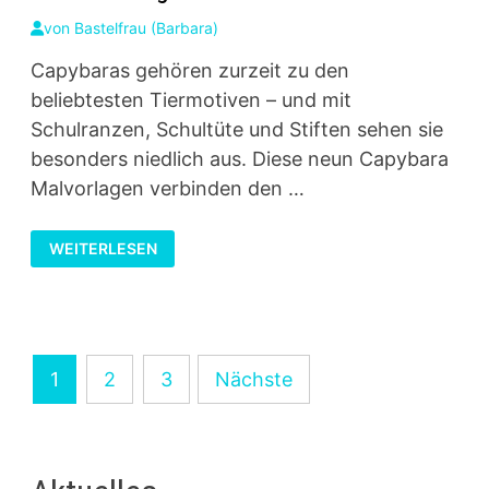
von
Bastelfrau (Barbara)
Capybaras gehören zurzeit zu den
beliebtesten Tiermotiven – und mit
Schulranzen, Schultüte und Stiften sehen sie
besonders niedlich aus. Diese neun Capybara
Malvorlagen verbinden den …
CAPYBARA
WEITERLESEN
MALVORLAGEN
ZUM
SCHULANFANG
Seitennummerierung
1
2
3
Nächste
der
Beiträge