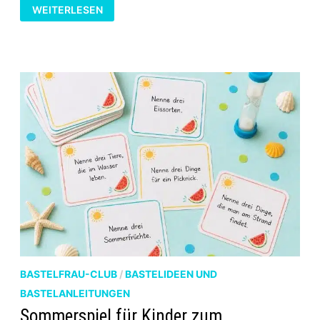
BASTELFRAU-
WEITERLESEN
CLUB:
„NENNE
DREI
…“-
KARTEN
ZUM
AUSDRUCKEN
BASTELFRAU-CLUB
/
BASTELIDEEN UND
BASTELANLEITUNGEN
Sommerspiel für Kinder zum