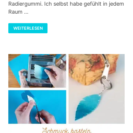
Radiergummi. Ich selbst habe gefühlt in jedem
Raum …
RADIERGUMMI
WEITERLESEN
BASTELN:
CUPCAKE,
WASSERMELONE
UND
REGENBOGEN
MODELLIEREN