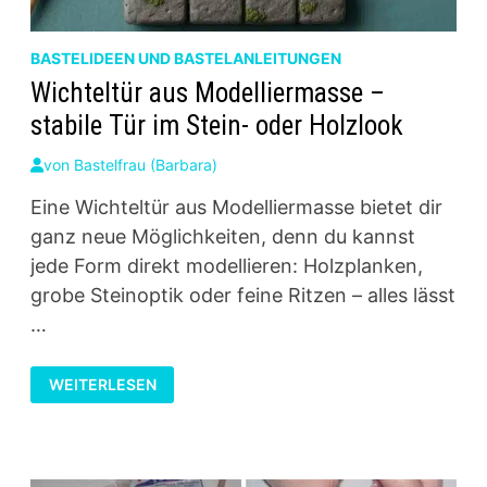
BASTELIDEEN UND BASTELANLEITUNGEN
Wichteltür aus Modelliermasse –
stabile Tür im Stein- oder Holzlook
von
Bastelfrau (Barbara)
Eine Wichteltür aus Modelliermasse bietet dir
ganz neue Möglichkeiten, denn du kannst
jede Form direkt modellieren: Holzplanken,
grobe Steinoptik oder feine Ritzen – alles lässt
…
WICHTELTÜR
WEITERLESEN
AUS
MODELLIERMASSE
–
STABILE
TÜR
IM
STEIN-