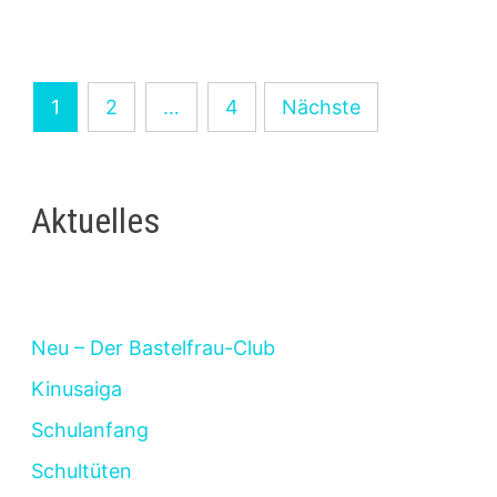
LEATHER
EFFECT
BASTELN
Seitennummerierung
1
2
…
4
Nächste
der
Beiträge
Aktuelles
Neu – Der Bastelfrau-Club
Kinusaiga
Schulanfang
Schultüten