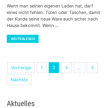
Wenn man seinen eigenen Laden hat, darf
eines nicht fehlen: Tüten oder Taschen, damit
der Kunde seine neue Ware auch sicher nach
Hause bekommt. Wenn …
PAPIERTASCHEN
WEITERLESEN
ZUM
VERKAUFEN
BEDRUCKEN
Seitennummerierung
Vorherige
1
2
3
…
5
der
Nächste
Beiträge
Aktuelles