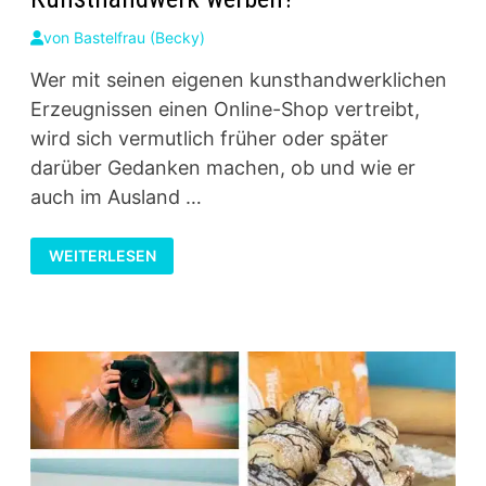
von
Bastelfrau (Becky)
Wer mit seinen eigenen kunsthandwerklichen
Erzeugnissen einen Online-Shop vertreibt,
wird sich vermutlich früher oder später
darüber Gedanken machen, ob und wie er
auch im Ausland …
WIE
WEITERLESEN
KANN
MAN
IM
AUSLAND
FÜR
SEIN
KUNSTHANDWERK
WERBEN?