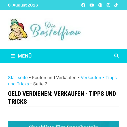
Zurück
6. August 2026
zum
Inhalt
MENÜ
Startseite
-
Kaufen und Verkaufen
-
Verkaufen - Tipps
und Tricks
-
Seite 2
GELD VERDIENEN:
VERKAUFEN - TIPPS UND
TRICKS