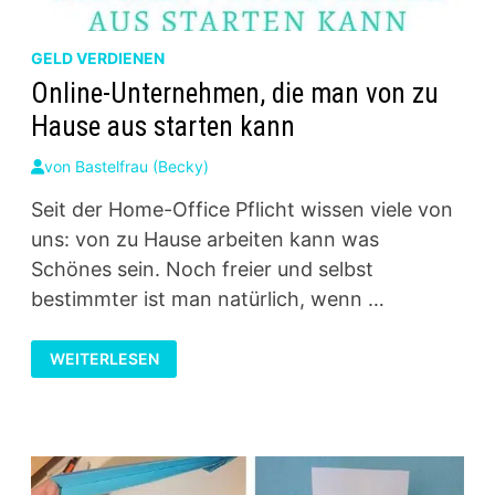
GELD VERDIENEN
Online-Unternehmen, die man von zu
Hause aus starten kann
von
Bastelfrau (Becky)
Seit der Home-Office Pflicht wissen viele von
uns: von zu Hause arbeiten kann was
Schönes sein. Noch freier und selbst
bestimmter ist man natürlich, wenn …
ONLINE-
WEITERLESEN
UNTERNEHMEN,
DIE
MAN
VON
ZU
HAUSE
AUS
STARTEN
KANN