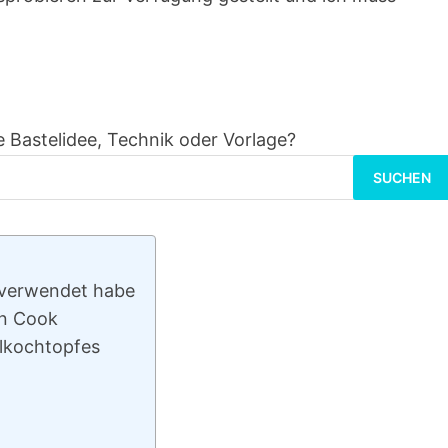
 Bastelidee, Technik oder Vorlage?
Suchen
nach:
 verwendet habe
on Cook
llkochtopfes