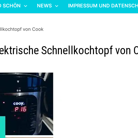
D SCHÖN
NEWS
IMPRESSUM UND DATENSC
ellkochtopf von Cook
lektrische Schnellkochtopf von