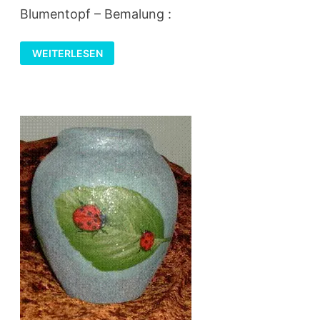
Blumentopf – Bemalung :
WEIHNACHTLICHES
WEITERLESEN
KERZENGESTECK