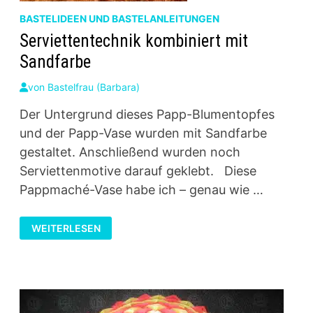
BASTELIDEEN UND BASTELANLEITUNGEN
Serviettentechnik kombiniert mit
Sandfarbe
von
Bastelfrau (Barbara)
Der Untergrund dieses Papp-Blumentopfes
und der Papp-Vase wurden mit Sandfarbe
gestaltet. Anschließend wurden noch
Serviettenmotive darauf geklebt. Diese
Pappmaché-Vase habe ich – genau wie …
SERVIETTENTECHNIK
WEITERLESEN
KOMBINIERT
MIT
SANDFARBE