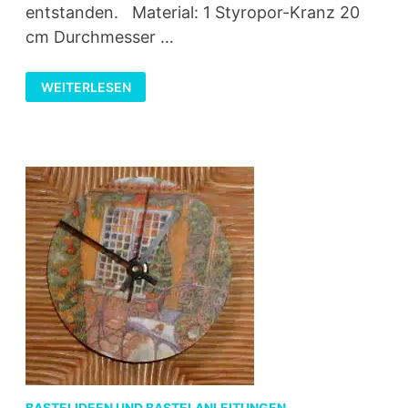
entstanden. Material: 1 Styropor-Kranz 20
cm Durchmesser …
KRANZ
WEITERLESEN
IN
ARTISCHOCKENTECHNIK
BASTELIDEEN UND BASTELANLEITUNGEN