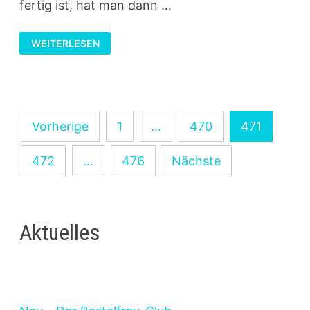
fertig ist, hat man dann …
SCHREIBBLOCK
WEITERLESEN
MIT
BLUMEN
Seitennummerierung
Vorherige
1
…
470
471
der
472
…
476
Nächste
Beiträge
Aktuelles