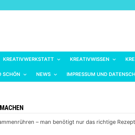
KREATIVWERKSTATT
KREATIVWISSEN
KRE
D SCHÖN
NEWS
IMPRESSUM UND DATENSC
RMACHEN
sammenrühren – man benötigt nur das richtige Rezep