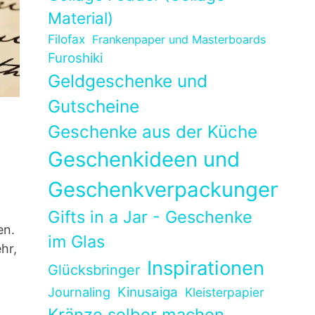
Material)
Filofax
Frankenpaper und Masterboards
Furoshiki
Geldgeschenke und
Gutscheine
Geschenke aus der Küche
Geschenkideen und
Geschenkverpackungen
Gifts in a Jar - Geschenke
en.
im Glas
hr,
Inspirationen
Glücksbringer
Kinusaiga
Journaling
Kleisterpapier
Kränze selber machen