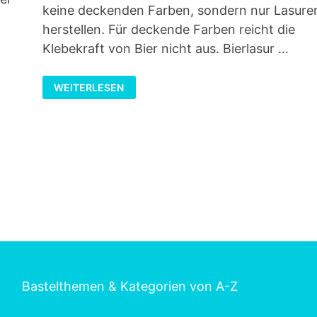
keine deckenden Farben, sondern nur Lasure
herstellen. Für deckende Farben reicht die
Klebekraft von Bier nicht aus. Bierlasur …
BIERLASUR
WEITERLESEN
SELBER
MACHEN
Bastelthemen & Kategorien von A-Z