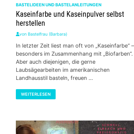
BASTELIDEEN UND BASTELANLEITUNGEN
Kaseinfarbe und Kaseinpulver selbst
herstellen
von
Bastelfrau (Barbara)
In letzter Zeit liest man oft von „Kaseinfarbe“ 
besonders im Zusammenhang mit „Biofarben“.
Aber auch diejenigen, die gerne
Laubsägearbeiten im amerikanischen
Landhausstil basteln, freuen …
KASEINFARBE
WEITERLESEN
UND
KASEINPULVER
SELBST
HERSTELLEN