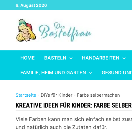
Zurück
6. August 2026
zum
Inhalt
HOME
BASTELN
HANDARBEITEN
FAMILIE, HEIM UND GARTEN
GESUND UN
Startseite
-
DIYs für Kinder
-
Farbe selbermachen
KREATIVE IDEEN FÜR KINDER:
FARBE SELBE
Viele Farben kann man sich einfach selbst zu
und natürlich auch die Zutaten dafür.