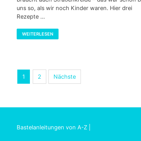
uns so, als wir noch Kinder waren. Hier drei
Rezepte …
3
WEITERLESEN
REZEPTE
FÜR
STRASSENKREIDE
Seitennummerierung
1
2
Nächste
der
Beiträge
Bastelanleitungen von A-Z
|