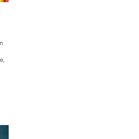
an
e,