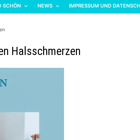
D SCHÖN
NEWS
IMPRESSUM UND DATENSC
zen
gen Halsschmerzen