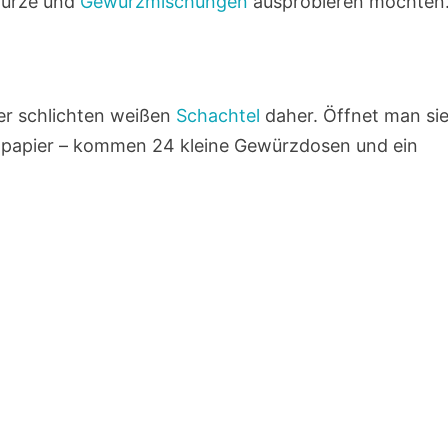
würze und
Gewürzmischungen
ausprobieren möchten
er schlichten weißen
Schachtel
daher. Öffnet man si
npapier – kommen 24 kleine Gewürzdosen und ein