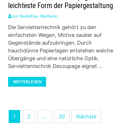
leichteste Form der Papiergestaltung
von
Bastelfrau (Barbara)
Die Serviettentechnik gehört zu den
einfachsten Wegen, Motive sauber auf
Gegenstände aufzubringen. Durch
hauchdünne Papierlagen entstehen weiche
Übergänge und eine natürliche Optik.
Serviettentechnik Decoupage eignet …
SERVIETTENTECHNIK
WEITERLESEN
DECOUPAGE:
DIE
LEICHTESTE
FORM
DER
PAPIERGESTALTUNG
Seitennummerierung
1
2
…
30
Nächste
der