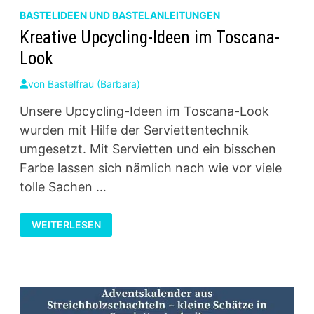
BASTELIDEEN UND BASTELANLEITUNGEN
Kreative Upcycling-Ideen im Toscana-
Look
von
Bastelfrau (Barbara)
Unsere Upcycling-Ideen im Toscana-Look
wurden mit Hilfe der Serviettentechnik
umgesetzt. Mit Servietten und ein bisschen
Farbe lassen sich nämlich nach wie vor viele
tolle Sachen …
KREATIVE
WEITERLESEN
UPCYCLING-
IDEEN
IM
TOSCANA-
LOOK