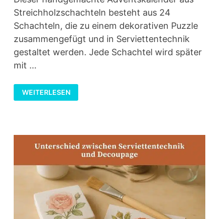
Streichholzschachteln besteht aus 24
Schachteln, die zu einem dekorativen Puzzle
zusammengefügt und in Serviettentechnik
gestaltet werden. Jede Schachtel wird später
mit …
ADVENTSKALENDER
WEITERLESEN
AUS
STREICHHOLZSCHACHTELN
–
KLEINE
SCHÄTZE
IN
SERVIETTENTECHNIK